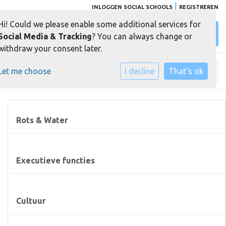
|
INLOGGEN SOCIAL SCHOOLS
REGISTREREN
Hi! Could we please enable some additional services for
Toggl
Social Media & Tracking
? You can always change or
withdraw your consent later.
Let me choose
Home
»
Ons aanbod
I decline
»
Zwemlessen
That's ok
Rots & Water
Executieve functies
Cultuur