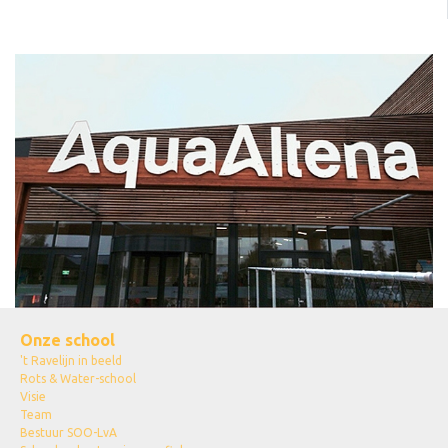
Onze school
't Ravelijn in beeld
Rots & Water-school
Visie
Team
Bestuur SOO-LvA